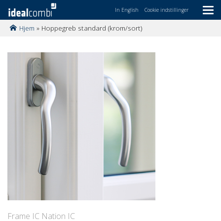
In English
Cookie indstillinger
Hjem
»
Hoppegreb standard (krom/sort)
Gå
til
indholdet
Frame IC Nation IC